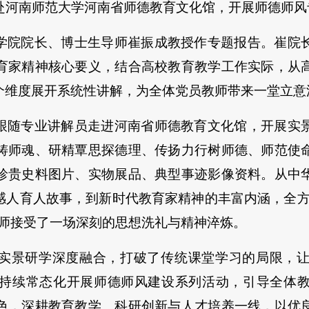
赴河南师范大学河南省师德教育文化馆，开展师德师风
学院院长、博士生导师崔振成
教授
作专题
报告
。崔院
育家精神核心要义，结合高校教育教学工作实际，从
个维度展开系统性讲解，为全体党员教师带来一堂立意
跟随专业讲解员走进河南省师德教育文化馆，开展实
铸师魂、研精覃思探德理、传扬力行树师德、师范使
珍贵史料图片、实物展品、典型事迹影像资料。从中
感人育人故事，到新时代教育家精神的丰富内涵，全方
教师接受了一场深刻的思想洗礼与精神淬炼。
实景研学深度融合，打破了传统课堂学习的局限，
持续常态化开展师德师风建设系列活动，引导全体
色，深耕教育教学、科研创新与人才培养一线，以优